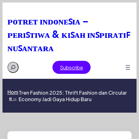
Skip
to
content
ᴘᴏᴛʀᴇᴛ ɪɴᴅᴏɴᴇꜱɪᴀ –
ᴘᴇʀɪꜱᴛɪᴡᴀ & ᴋɪꜱᴀʜ ɪɴꜱᴘɪʀᴀᴛɪꜰ
ɴᴜꜱᴀɴᴛᴀʀᴀ
Search
Subscribe
Hom
Tren Fashion 2025: Thrift Fashion dan Circular
e
Economy Jadi Gaya Hidup Baru
>>