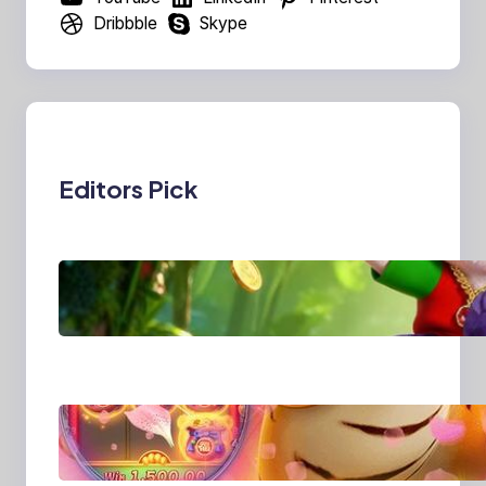
Dribbble
Skype
Editors Pick
MajalahPotretIndones
ia: Menghidupkan
Cerita Lewat Lensa
dan Perspektif Baru di
Era Digital
MajalahPotretIndones
ia dan Cara Baru
Merekam Cerita dari