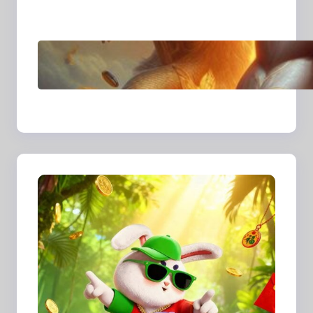
Sudut Kehidupan
Sehari-hari
Transformasi Media
Visual di Era Digital:
Bagaimana Fotografi
dan Cerita Visual
Membentuk Cara Kita
Melihat Dunia