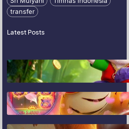
Sri Mulyani
Timnas Indonesia
transfer
Latest Posts
MajalahPotretIndonesia:
Menghidupkan Cerita Lewat Lensa
dan Perspektif Baru di Era Digital
MajalahPotretIndonesia dan Cara
Baru Merekam Cerita dari Sudut
Kehidupan Sehari-hari