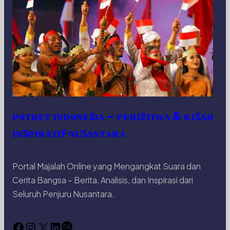
ᴘᴏᴛʀᴇᴛ ɪɴᴅᴏɴᴇꜱɪᴀ – ᴘᴇʀɪꜱᴛɪᴡᴀ & ᴋɪꜱᴀʜ
ɪɴꜱᴘɪʀᴀᴛɪꜰ ɴᴜꜱᴀɴᴛᴀʀᴀ
Portal Majalah Online yang Mengangkat Suara dan
Cerita Bangsa – Berita, Analisis, dan Inspirasi dari
Seluruh Penjuru Nusantara.
Facebook
Instagram
X
LinkedIn
Last.fm