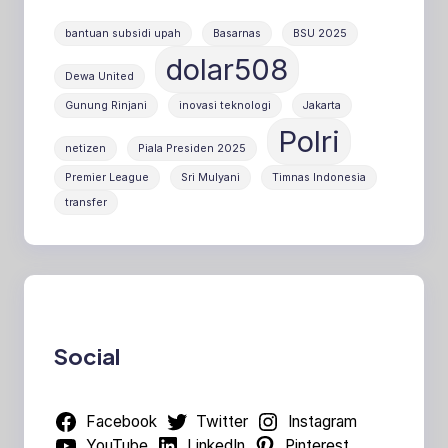
bantuan subsidi upah
Basarnas
BSU 2025
dolar508
Dewa United
Gunung Rinjani
inovasi teknologi
Jakarta
Polri
netizen
Piala Presiden 2025
Premier League
Sri Mulyani
Timnas Indonesia
transfer
Social
Facebook
Twitter
Instagram
YouTube
LinkedIn
Pinterest