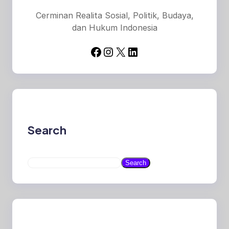
Cerminan Realita Sosial, Politik, Budaya,
dan Hukum Indonesia
Facebook
Instagram
X
LinkedIn
Search
S
Search
e
a
r
c
h