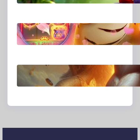
Cerita Lewat Lensa
dan Perspektif Baru di
Era Digital
MajalahPotretIndones
ia dan Cara Baru
Merekam Cerita dari
Sudut Kehidupan
Sehari-hari
Transformasi Media
Visual di Era Digital:
Bagaimana Fotografi
dan Cerita Visual
Membentuk Cara Kita
Melihat Dunia