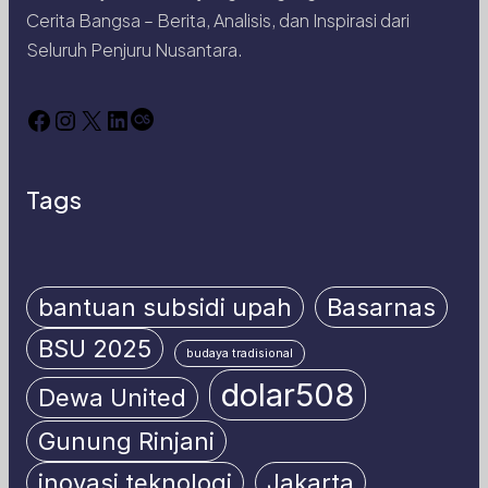
Cerita Bangsa – Berita, Analisis, dan Inspirasi dari
Seluruh Penjuru Nusantara.
Facebook
Instagram
X
LinkedIn
Last.fm
Tags
bantuan subsidi upah
Basarnas
BSU 2025
budaya tradisional
dolar508
Dewa United
Gunung Rinjani
inovasi teknologi
Jakarta