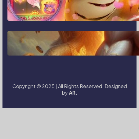
MajalahPotretIndonesia dan Cara
Baru Merekam Cerita dari Sudut
Kehidupan Sehari-hari
Transformasi Media Visual di Era
Digital: Bagaimana Fotografi dan
Cerita Visual Membentuk Cara Kita
Melihat Dunia
Copyright © 2025 | All Rights Reserved. Designed
by
AR.