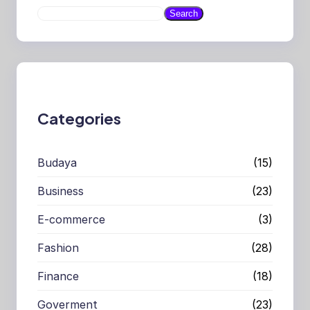
S
Search
e
a
r
c
h
Categories
Budaya
(15)
Business
(23)
E-commerce
(3)
Fashion
(28)
Finance
(18)
Goverment
(23)