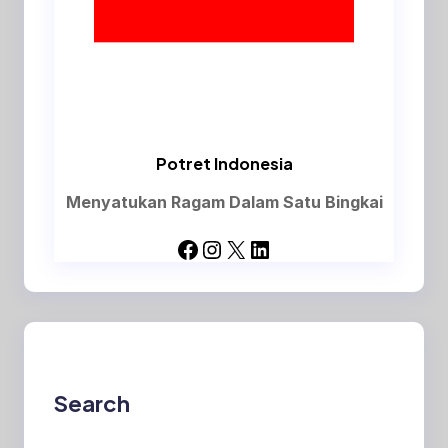
Potret Indonesia
Menyatukan Ragam Dalam Satu Bingkai
Facebook
Instagram
X
LinkedIn
Search