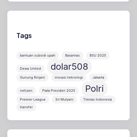
Tags
bantuan subsidi upah
Basarnas
BSU 2025
dolar508
Dewa United
Gunung Rinjani
inovasi teknologi
Jakarta
Polri
netizen
Piala Presiden 2025
Premier League
Sri Mulyani
Timnas Indonesia
transfer