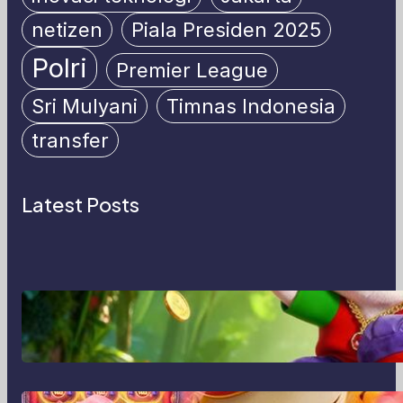
netizen
Piala Presiden 2025
Polri
Premier League
Sri Mulyani
Timnas Indonesia
transfer
Latest Posts
MajalahPotretIndonesia:
Menghidupkan Cerita Lewat Lensa
dan Perspektif Baru di Era Digital