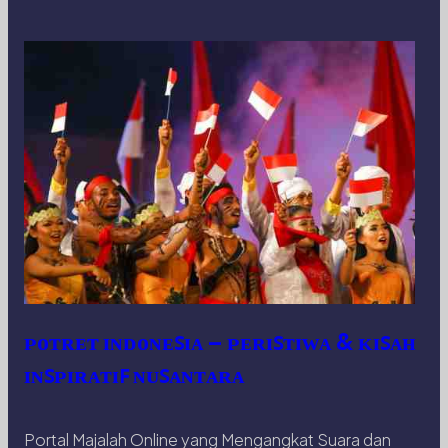
ᴘᴏᴛʀᴇᴛ ɪɴᴅᴏɴᴇꜱɪᴀ – ᴘᴇʀɪꜱᴛɪᴡᴀ & ᴋɪꜱᴀʜ
ɪɴꜱᴘɪʀᴀᴛɪꜰ ɴᴜꜱᴀɴᴛᴀʀᴀ
Portal Majalah Online yang Mengangkat Suara dan