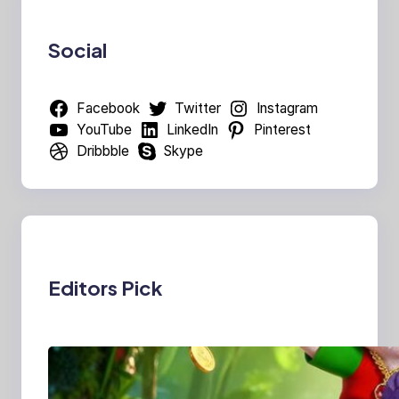
Social
Facebook
Twitter
Instagram
YouTube
LinkedIn
Pinterest
Dribbble
Skype
Editors Pick
MajalahPotretIndones
ia: Menghidupkan