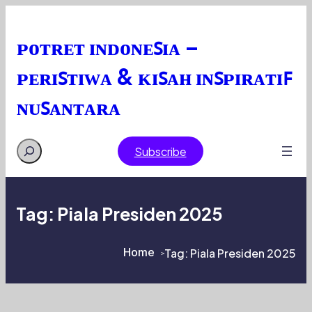
Skip
to
content
ᴘᴏᴛʀᴇᴛ ɪɴᴅᴏɴᴇꜱɪᴀ –
ᴘᴇʀɪꜱᴛɪᴡᴀ & ᴋɪꜱᴀʜ ɪɴꜱᴘɪʀᴀᴛɪꜰ
ɴᴜꜱᴀɴᴛᴀʀᴀ
Search
Subscribe
Tag:
Piala Presiden 2025
Home
Tag:
Piala Presiden 2025
>
>