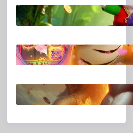
MajalahPotretIndones
ia: Menghidupkan
Cerita Lewat Lensa
dan Perspektif Baru di
Era Digital
MajalahPotretIndones
ia dan Cara Baru
Merekam Cerita dari
Sudut Kehidupan
Sehari-hari
Transformasi Media
Visual di Era Digital:
Bagaimana Fotografi
dan Cerita Visual
Membentuk Cara Kita
Melihat Dunia