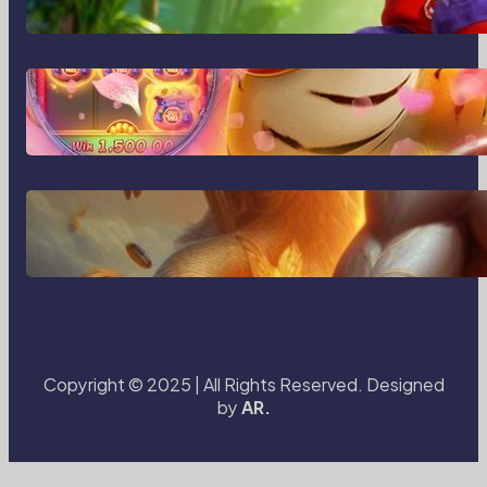
Menghidupkan Cerita Lewat Lensa
dan Perspektif Baru di Era Digital
MajalahPotretIndonesia dan Cara
Baru Merekam Cerita dari Sudut
Kehidupan Sehari-hari
Transformasi Media Visual di Era
Digital: Bagaimana Fotografi dan
Cerita Visual Membentuk Cara Kita
Melihat Dunia
Copyright © 2025 | All Rights Reserved. Designed
by
AR.