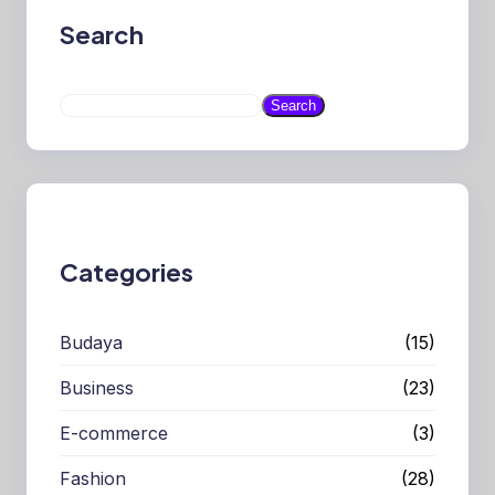
Search
S
Search
e
a
r
c
h
Categories
Budaya
(15)
Business
(23)
E-commerce
(3)
Fashion
(28)