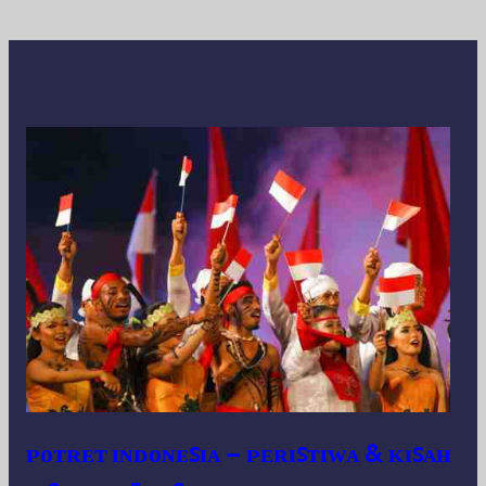
ᴘᴏᴛʀᴇᴛ ɪɴᴅᴏɴᴇꜱɪᴀ – ᴘᴇʀɪꜱᴛɪᴡᴀ & ᴋɪꜱᴀʜ