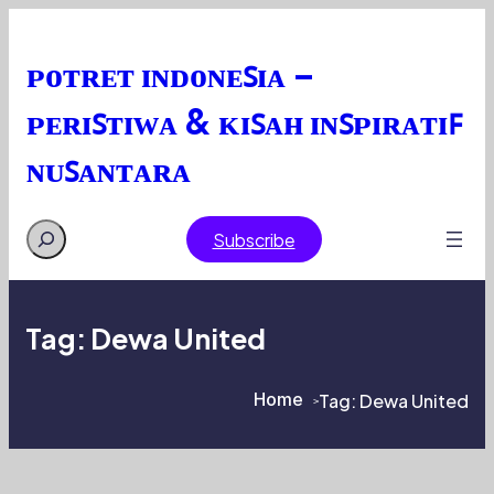
Skip
to
content
ᴘᴏᴛʀᴇᴛ ɪɴᴅᴏɴᴇꜱɪᴀ –
ᴘᴇʀɪꜱᴛɪᴡᴀ & ᴋɪꜱᴀʜ ɪɴꜱᴘɪʀᴀᴛɪꜰ
ɴᴜꜱᴀɴᴛᴀʀᴀ
Search
Subscribe
Tag:
Dewa United
Home
Tag:
Dewa United
>
>