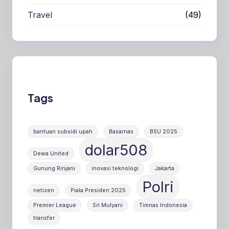
Travel
(49)
Tags
bantuan subsidi upah
Basarnas
BSU 2025
dolar508
Dewa United
Gunung Rinjani
inovasi teknologi
Jakarta
Polri
netizen
Piala Presiden 2025
Premier League
Sri Mulyani
Timnas Indonesia
transfer