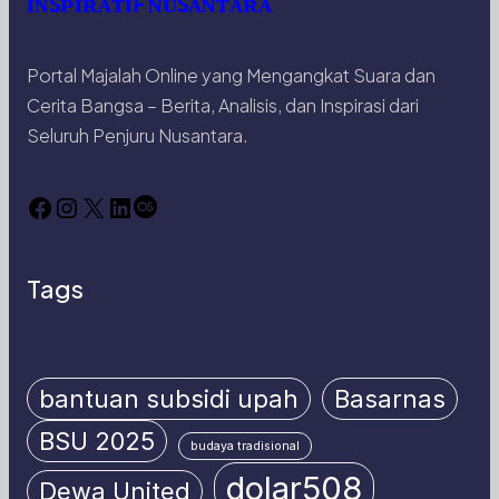
ɪɴꜱᴘɪʀᴀᴛɪꜰ ɴᴜꜱᴀɴᴛᴀʀᴀ
Portal Majalah Online yang Mengangkat Suara dan
Cerita Bangsa – Berita, Analisis, dan Inspirasi dari
Seluruh Penjuru Nusantara.
Facebook
Instagram
X
LinkedIn
Last.fm
Tags
bantuan subsidi upah
Basarnas
BSU 2025
budaya tradisional
dolar508
Dewa United