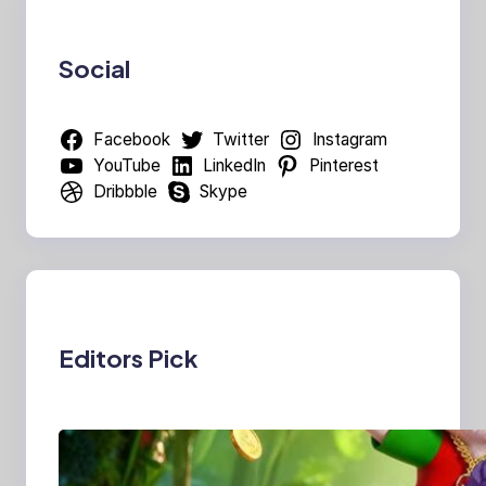
Social
Facebook
Twitter
Instagram
YouTube
LinkedIn
Pinterest
Dribbble
Skype
Editors Pick
MajalahPotretIndones
ia: Menghidupkan