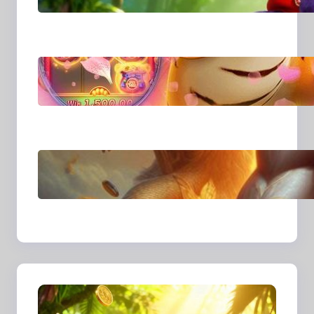
Cerita Lewat Lensa
dan Perspektif Baru di
Era Digital
MajalahPotretIndones
ia dan Cara Baru
Merekam Cerita dari
Sudut Kehidupan
Sehari-hari
Transformasi Media
Visual di Era Digital:
Bagaimana Fotografi
dan Cerita Visual
Membentuk Cara Kita
Melihat Dunia