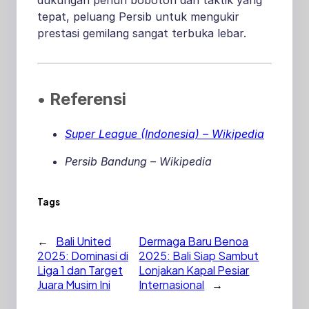
dukungan penuh bobotoh dan taktik yang
tepat, peluang Persib untuk mengukir
prestasi gemilang sangat terbuka lebar.
• Referensi
Super League (Indonesia) – Wikipedia
Persib Bandung – Wikipedia
Tags
←
Bali United
Dermaga Baru Benoa
2025: Dominasi di
2025: Bali Siap Sambut
Liga 1 dan Target
Lonjakan Kapal Pesiar
Juara Musim Ini
Internasional
→