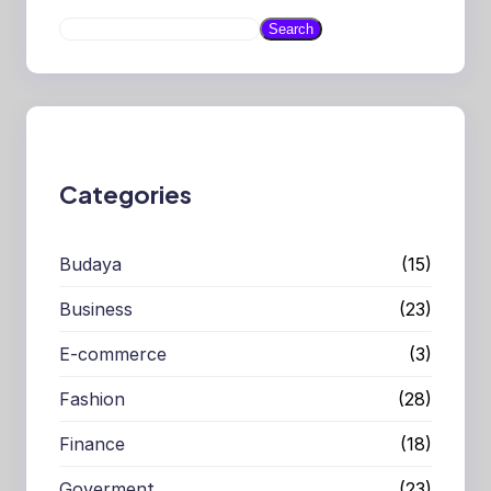
S
Search
e
a
r
c
h
Categories
Budaya
(15)
Business
(23)
E-commerce
(3)
Fashion
(28)
Finance
(18)
Goverment
(23)