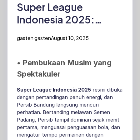
Super League
Indonesia 2025:
Persib Bandung Buka
gasten gasten
August 10, 2025
Musim dengan
Kemenangan Besar
• Pembukaan Musim yang
Spektakuler
Super League Indonesia 2025
resmi dibuka
dengan pertandingan penuh energi, dan
Persib Bandung langsung mencuri
perhatian. Bertanding melawan Semen
Padang, Persib tampil dominan sejak menit
pertama, menguasai penguasaan bola, dan
mengatur tempo permainan dengan