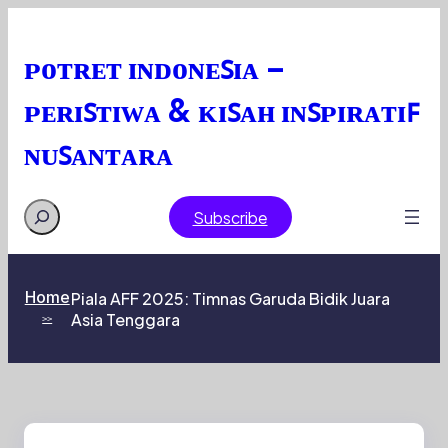
Skip
to
content
ᴘᴏᴛʀᴇᴛ ɪɴᴅᴏɴᴇꜱɪᴀ –
ᴘᴇʀɪꜱᴛɪᴡᴀ & ᴋɪꜱᴀʜ ɪɴꜱᴘɪʀᴀᴛɪꜰ
ɴᴜꜱᴀɴᴛᴀʀᴀ
Search
Subscribe
Home
Piala AFF 2025: Timnas Garuda Bidik Juara
Asia Tenggara
>>