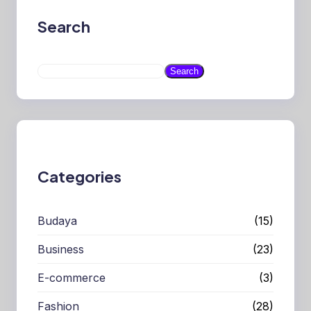
Search
S
Search
e
a
r
c
h
Categories
Budaya
(15)
Business
(23)
E-commerce
(3)
Fashion
(28)