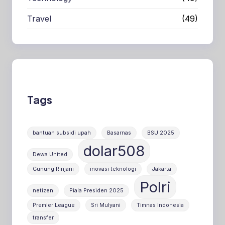
Travel
(49)
Tags
bantuan subsidi upah
Basarnas
BSU 2025
dolar508
Dewa United
Gunung Rinjani
inovasi teknologi
Jakarta
Polri
netizen
Piala Presiden 2025
Premier League
Sri Mulyani
Timnas Indonesia
transfer