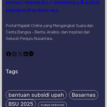
ᴘᴏᴛʀᴇᴛ ɪɴᴅᴏɴᴇꜱɪᴀ – ᴘᴇʀɪꜱᴛɪᴡᴀ & ᴋɪꜱᴀʜ
ɪɴꜱᴘɪʀᴀᴛɪꜰ ɴᴜꜱᴀɴᴛᴀʀᴀ
Portal Majalah Online yang Mengangkat Suara dan
Cerita Bangsa – Berita, Analisis, dan Inspirasi dari
Seluruh Penjuru Nusantara.
Facebook
Instagram
X
LinkedIn
Last.fm
Tags
bantuan subsidi upah
Basarnas
BSU 2025
budaya tradisional