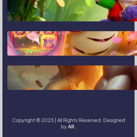
MajalahPotretIndonesia:
Menghidupkan Cerita Lewat Lensa
dan Perspektif Baru di Era Digital
MajalahPotretIndonesia dan Cara
Baru Merekam Cerita dari Sudut
Kehidupan Sehari-hari
Transformasi Media Visual di Era
Digital: Bagaimana Fotografi dan
Cerita Visual Membentuk Cara Kita
Melihat Dunia
Copyright © 2025 | All Rights Reserved. Designed
by
AR.