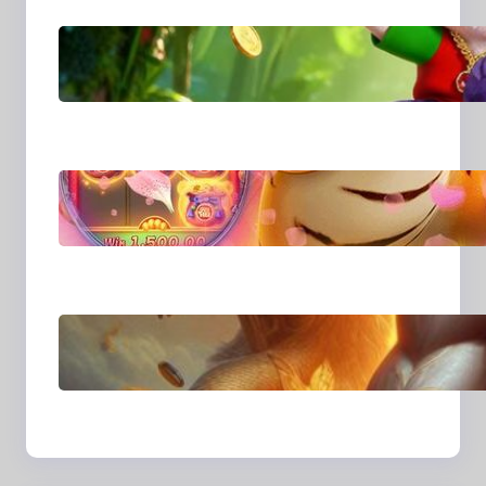
MajalahPotretIndones
ia: Menghidupkan
Cerita Lewat Lensa
dan Perspektif Baru di
Era Digital
MajalahPotretIndones
ia dan Cara Baru
Merekam Cerita dari
Sudut Kehidupan
Sehari-hari
Transformasi Media
Visual di Era Digital:
Bagaimana Fotografi
dan Cerita Visual
Membentuk Cara Kita
Melihat Dunia