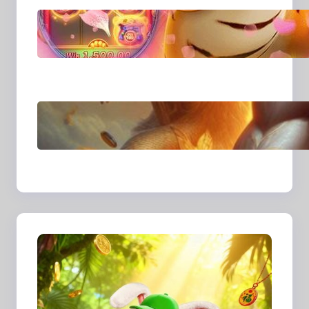
Era Digital
MajalahPotretIndones
ia dan Cara Baru
Merekam Cerita dari
Sudut Kehidupan
Sehari-hari
Transformasi Media
Visual di Era Digital:
Bagaimana Fotografi
dan Cerita Visual
Membentuk Cara Kita
Melihat Dunia