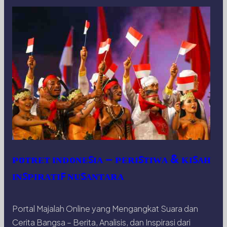
ᴘᴏᴛʀᴇᴛ ɪɴᴅᴏɴᴇꜱɪᴀ – ᴘᴇʀɪꜱᴛɪᴡᴀ & ᴋɪꜱᴀʜ
ɪɴꜱᴘɪʀᴀᴛɪꜰ ɴᴜꜱᴀɴᴛᴀʀᴀ
Portal Majalah Online yang Mengangkat Suara dan
Cerita Bangsa – Berita, Analisis, dan Inspirasi dari