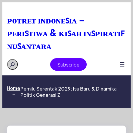
Skip
to
content
ᴘᴏᴛʀᴇᴛ ɪɴᴅᴏɴᴇꜱɪᴀ –
ᴘᴇʀɪꜱᴛɪᴡᴀ & ᴋɪꜱᴀʜ ɪɴꜱᴘɪʀᴀᴛɪꜰ
ɴᴜꜱᴀɴᴛᴀʀᴀ
Search
Subscribe
Home
Pemilu Serentak 2029: Isu Baru & Dinamika
Politik Generasi Z
>>