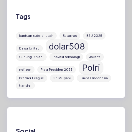
Tags
bantuan subsidi upah
Basarnas
BSU 2025
dolar508
Dewa United
Gunung Rinjani
inovasi teknologi
Jakarta
Polri
netizen
Piala Presiden 2025
Premier League
Sri Mulyani
Timnas Indonesia
transfer
Social