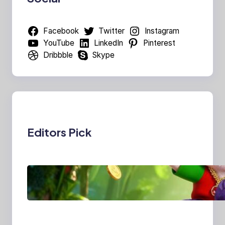
Facebook
Twitter
Instagram
YouTube
LinkedIn
Pinterest
Dribbble
Skype
Editors Pick
MajalahPotretIndones
ia: Menghidupkan
Cerita Lewat Lensa
dan Perspektif Baru di