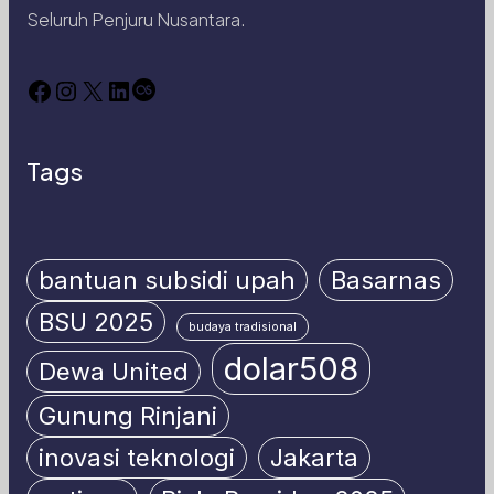
Seluruh Penjuru Nusantara.
Facebook
Instagram
X
LinkedIn
Last.fm
Tags
bantuan subsidi upah
Basarnas
BSU 2025
budaya tradisional
dolar508
Dewa United
Gunung Rinjani
inovasi teknologi
Jakarta