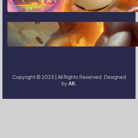
Baru Merekam Cerita dari Sudut
Kehidupan Sehari-hari
Transformasi Media Visual di Era
Digital: Bagaimana Fotografi dan
Cerita Visual Membentuk Cara Kita
Melihat Dunia
Copyright © 2025 | All Rights Reserved. Designed
by
AR.