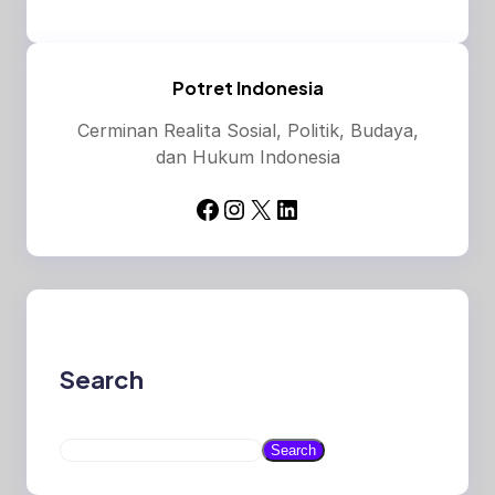
Potret Indonesia
Cerminan Realita Sosial, Politik, Budaya,
dan Hukum Indonesia
Facebook
Instagram
X
LinkedIn
Search
S
Search
e
a