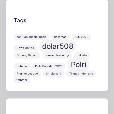
Tags
bantuan subsidi upah
Basarnas
BSU 2025
dolar508
Dewa United
Gunung Rinjani
inovasi teknologi
Jakarta
Polri
netizen
Piala Presiden 2025
Premier League
Sri Mulyani
Timnas Indonesia
transfer