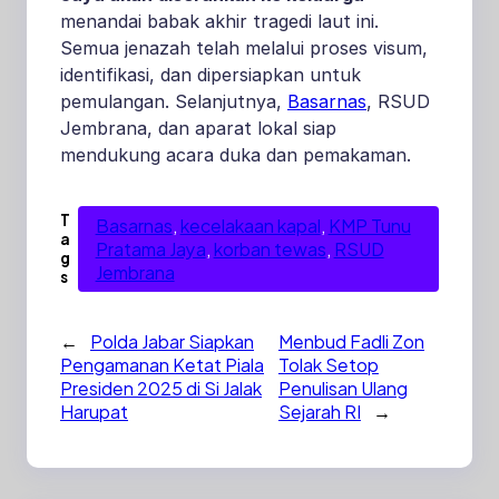
menandai babak akhir tragedi laut ini.
Semua jenazah telah melalui proses visum,
identifikasi, dan dipersiapkan untuk
pemulangan. Selanjutnya,
Basarnas
, RSUD
Jembrana, dan aparat lokal siap
mendukung acara duka dan pemakaman.
T
Basarnas
, 
kecelakaan kapal
, 
KMP Tunu
a
Pratama Jaya
, 
korban tewas
, 
RSUD
g
Jembrana
s
←
Polda Jabar Siapkan
Menbud Fadli Zon
Pengamanan Ketat Piala
Tolak Setop
Presiden 2025 di Si Jalak
Penulisan Ulang
Harupat
Sejarah RI
→