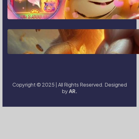
MajalahPotretIndonesia dan Cara
Baru Merekam Cerita dari Sudut
Kehidupan Sehari-hari
Transformasi Media Visual di Era
Digital: Bagaimana Fotografi dan
Cerita Visual Membentuk Cara Kita
Melihat Dunia
Copyright © 2025 | All Rights Reserved. Designed
by
AR.