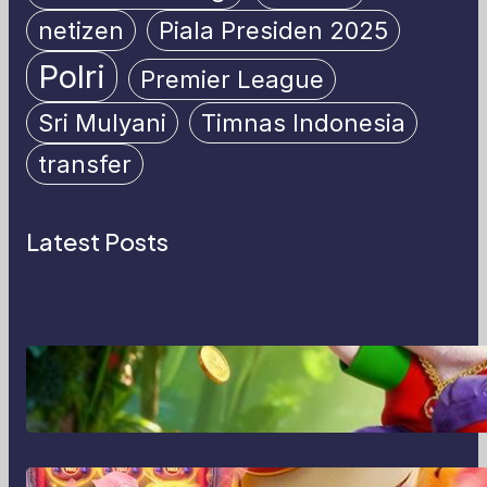
netizen
Piala Presiden 2025
Polri
Premier League
Sri Mulyani
Timnas Indonesia
transfer
Latest Posts
MajalahPotretIndonesia:
Menghidupkan Cerita Lewat Lensa
dan Perspektif Baru di Era Digital