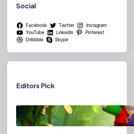
Social
Facebook
Twitter
Instagram
YouTube
LinkedIn
Pinterest
Dribbble
Skype
Editors Pick
MajalahPotretIndones
ia: Menghidupkan
Cerita Lewat Lensa