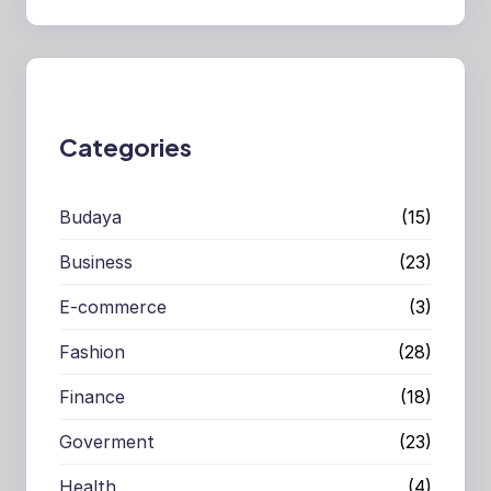
e
a
r
c
h
Categories
Budaya
(15)
Business
(23)
E-commerce
(3)
Fashion
(28)
Finance
(18)
Goverment
(23)
Health
(4)