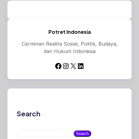
Potret Indonesia
Cerminan Realita Sosial, Politik, Budaya,
dan Hukum Indonesia
Facebook
Instagram
X
LinkedIn
Search
S
Search