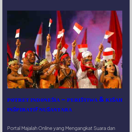
ᴘᴏᴛʀᴇᴛ ɪɴᴅᴏɴᴇꜱɪᴀ – ᴘᴇʀɪꜱᴛɪᴡᴀ & ᴋɪꜱᴀʜ
ɪɴꜱᴘɪʀᴀᴛɪꜰ ɴᴜꜱᴀɴᴛᴀʀᴀ
Portal Majalah Online yang Mengangkat Suara dan