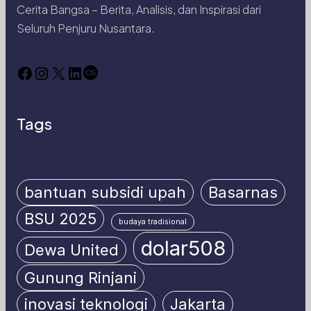
Cerita Bangsa – Berita, Analisis, dan Inspirasi dari
Seluruh Penjuru Nusantara.
Facebook
Instagram
X
LinkedIn
Last.fm
Tags
bantuan subsidi upah
Basarnas
BSU 2025
budaya tradisional
dolar508
Dewa United
Gunung Rinjani
inovasi teknologi
Jakarta