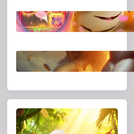
dan Perspektif Baru di
Era Digital
MajalahPotretIndones
ia dan Cara Baru
Merekam Cerita dari
Sudut Kehidupan
Sehari-hari
Transformasi Media
Visual di Era Digital:
Bagaimana Fotografi
dan Cerita Visual
Membentuk Cara Kita
Melihat Dunia