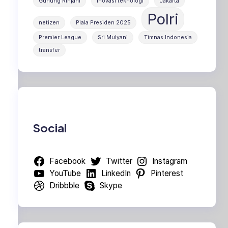
Gunung Rinjani
inovasi teknologi
Jakarta
Polri
netizen
Piala Presiden 2025
Premier League
Sri Mulyani
Timnas Indonesia
transfer
Social
Facebook
Twitter
Instagram
YouTube
LinkedIn
Pinterest
Dribbble
Skype