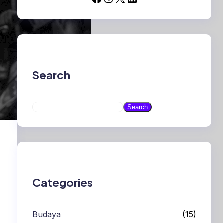
Search
S
Search
e
a
r
c
h
Categories
Budaya
(15)