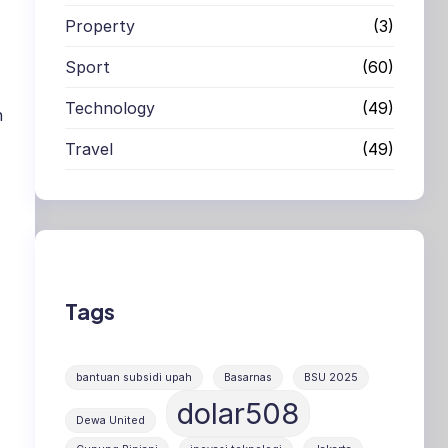
Property
(3)
Sport
(60)
Technology
(49)
n
Travel
(49)
Tags
bantuan subsidi upah
Basarnas
BSU 2025
dolar508
Dewa United