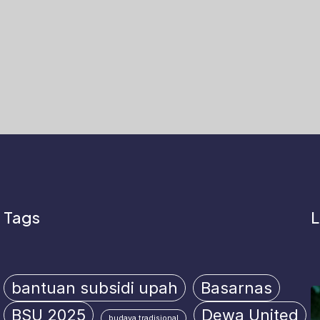
Tags
L
bantuan subsidi upah
Basarnas
BSU 2025
Dewa United
budaya tradisional