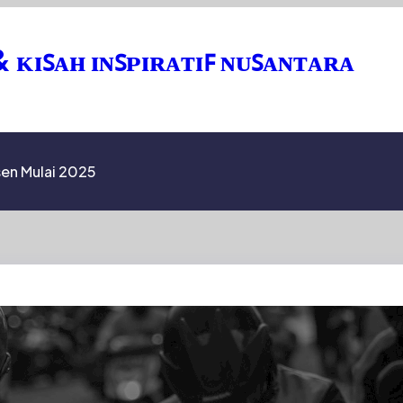
& ᴋɪꜱᴀʜ ɪɴꜱᴘɪʀᴀᴛɪꜰ ɴᴜꜱᴀɴᴛᴀʀᴀ
sen Mulai 2025