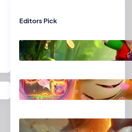
Editors Pick
MajalahPotretIndone
sia: Menghidupkan
Cerita Lewat Lensa
dan Perspektif Baru
di Era Digital
MajalahPotretIndone
sia dan Cara Baru
Merekam Cerita dari
Sudut Kehidupan
Sehari-hari
Transformasi Media