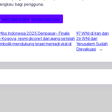
jangkau bagi pengguna.
, 
tarif ojek online
, 
zonasi tarif ojol
 Miss Indonesia 2025 Denpasar– Finalis
97 WNI di Iran dan
Kogoya, resmi dicoret dari ajang setelah
26 WNI dari
mbolik mendukung Israel menjadi viral di
Yerusalem Sudah
Dievakuasi
→