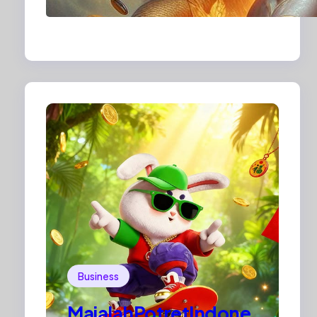
Visual di Era Digital:
Bagaimana Fotografi
dan Cerita Visual
Membentuk Cara Kita
Melihat Dunia
Business
MajalahPotretIndone