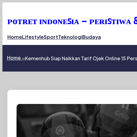
Skip
to
content
ᴘᴏᴛʀᴇᴛ ɪɴᴅᴏɴᴇꜱɪᴀ – ᴘᴇʀɪꜱᴛɪᴡᴀ 
Home
Lifestyle
Sport
Teknologi
Budaya
Home
Kemenhub Siap Naikkan Tarif Ojek Online 15 Per
>>