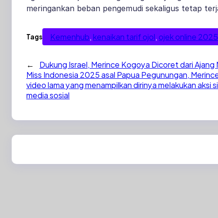
meringankan beban pengemudi sekaligus tetap ter
Kemenhub
, 
kenaikan tarif ojol
, 
ojek online 2025
Tags
←
Dukung Israel, Merince Kogoya Dicoret dari Ajang
Miss Indonesia 2025 asal Papua Pegunungan, Merince 
video lama yang menampilkan dirinya melakukan aksi si
media sosial