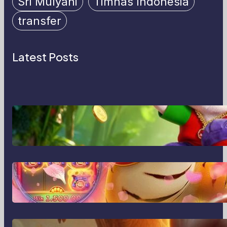
Sri Mulyani
Timnas Indonesia
transfer
Latest Posts
MajalahPotretIndonesia:
Menghidupkan Cerita Lewat Lensa
dan Perspektif Baru di Era Digital
MajalahPotretIndonesia dan Cara
Baru Merekam Cerita dari Sudut
Kehidupan Sehari-hari