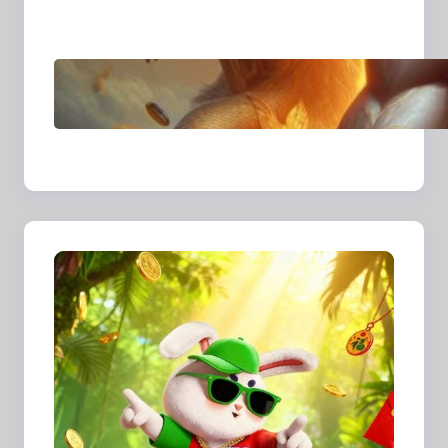
Sudut Kehidupan
Sehari-hari
Transformasi Media
Visual di Era Digital:
Bagaimana Fotografi
dan Cerita Visual
Membentuk Cara Kita
Melihat Dunia