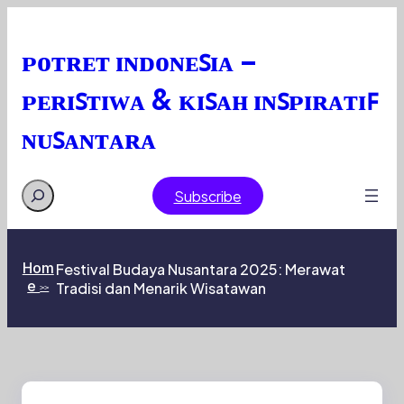
Skip
to
content
ᴘᴏᴛʀᴇᴛ ɪɴᴅᴏɴᴇꜱɪᴀ –
ᴘᴇʀɪꜱᴛɪᴡᴀ & ᴋɪꜱᴀʜ ɪɴꜱᴘɪʀᴀᴛɪꜰ
ɴᴜꜱᴀɴᴛᴀʀᴀ
Search
Subscribe
Hom
Festival Budaya Nusantara 2025: Merawat
e
Tradisi dan Menarik Wisatawan
>>