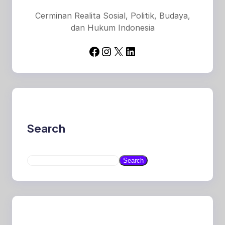
Cerminan Realita Sosial, Politik, Budaya,
dan Hukum Indonesia
Facebook
Instagram
X
LinkedIn
Search
S
Search
e
a
r
c
h