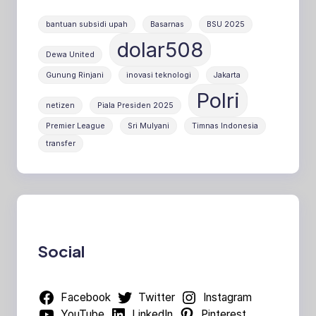
bantuan subsidi upah
Basarnas
BSU 2025
dolar508
Dewa United
Gunung Rinjani
inovasi teknologi
Jakarta
Polri
netizen
Piala Presiden 2025
Premier League
Sri Mulyani
Timnas Indonesia
transfer
Social
Facebook
Twitter
Instagram
YouTube
LinkedIn
Pinterest