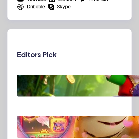
Dribbble
Skype
Editors Pick
MajalahPotretIndones
ia: Menghidupkan
Cerita Lewat Lensa
dan Perspektif Baru di
Era Digital
MajalahPotretIndones
ia dan Cara Baru
Merekam Cerita dari