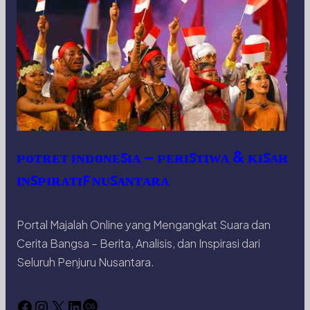
ᴘᴏᴛʀᴇᴛ ɪɴᴅᴏɴᴇꜱɪᴀ – ᴘᴇʀɪꜱᴛɪᴡᴀ & ᴋɪꜱᴀʜ
ɪɴꜱᴘɪʀᴀᴛɪꜰ ɴᴜꜱᴀɴᴛᴀʀᴀ
Portal Majalah Online yang Mengangkat Suara dan
Cerita Bangsa – Berita, Analisis, dan Inspirasi dari
Seluruh Penjuru Nusantara.
Facebook
Instagram
X
LinkedIn
Last.fm