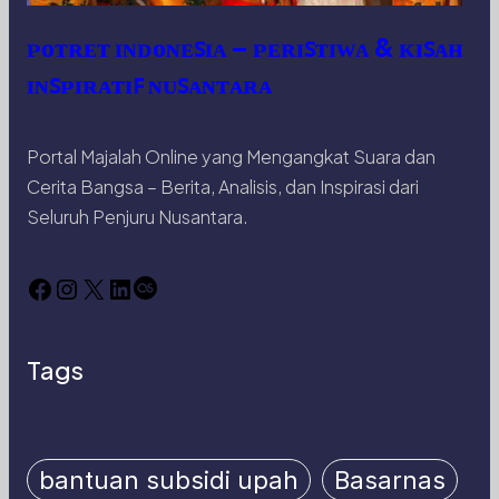
ᴘᴏᴛʀᴇᴛ ɪɴᴅᴏɴᴇꜱɪᴀ – ᴘᴇʀɪꜱᴛɪᴡᴀ & ᴋɪꜱᴀʜ
ɪɴꜱᴘɪʀᴀᴛɪꜰ ɴᴜꜱᴀɴᴛᴀʀᴀ
Portal Majalah Online yang Mengangkat Suara dan
Cerita Bangsa – Berita, Analisis, dan Inspirasi dari
Seluruh Penjuru Nusantara.
Facebook
Instagram
X
LinkedIn
Last.fm
Tags
bantuan subsidi upah
Basarnas