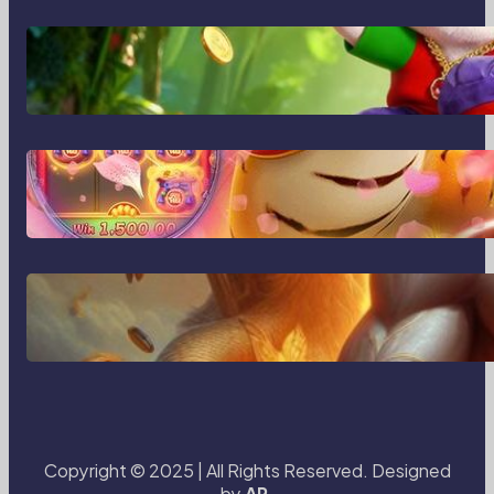
MajalahPotretIndonesia:
Menghidupkan Cerita Lewat Lensa
dan Perspektif Baru di Era Digital
MajalahPotretIndonesia dan Cara
Baru Merekam Cerita dari Sudut
Kehidupan Sehari-hari
Transformasi Media Visual di Era
Digital: Bagaimana Fotografi dan
Cerita Visual Membentuk Cara Kita
Melihat Dunia
Copyright © 2025 | All Rights Reserved. Designed
by
AR.