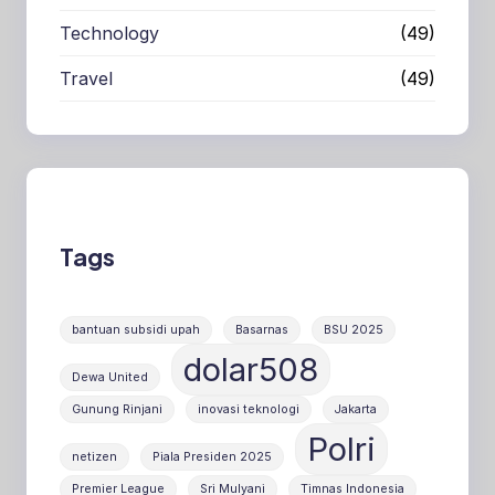
Technology
(49)
Travel
(49)
Tags
bantuan subsidi upah
Basarnas
BSU 2025
dolar508
Dewa United
Gunung Rinjani
inovasi teknologi
Jakarta
Polri
netizen
Piala Presiden 2025
Premier League
Sri Mulyani
Timnas Indonesia