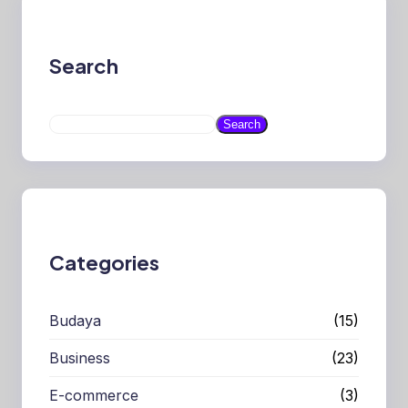
Search
S
Search
e
a
r
c
h
Categories
Budaya
(15)
Business
(23)
E-commerce
(3)