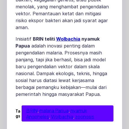
menolak, yang menghambat pengendalian
vektor. Pemantauan ketat dan mitigasi
risiko ekspor bakteri akan jadi syarat agar
aman.
Inisiatif
BRIN teliti
Wolbachia
nyamuk
Papua
adalah inovasi penting dalam
pengendalian malaria. Prosesnya masih
panjang, tapi jika berhasil, bisa jadi model
baru pengendalian vektor dalam skala
nasional. Dampak ekologis, teknis, hingga
sosial harus diatasi lewat kerjasama
berbagai pemangku kebijakan—mulai dari
pemerintah hingga masyarakat Papua.
BRIN
, 
malaria Papua
, 
nyamuk
Ta
gs
Anopheles
, 
Wolbachia
, 
zoonosis