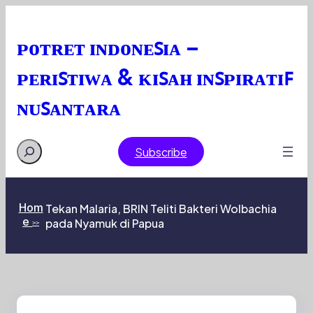
Skip
to
content
ᴘᴏᴛʀᴇᴛ ɪɴᴅᴏɴᴇꜱɪᴀ –
ᴘᴇʀɪꜱᴛɪᴡᴀ & ᴋɪꜱᴀʜ ɪɴꜱᴘɪʀᴀᴛɪꜰ
ɴᴜꜱᴀɴᴛᴀʀᴀ
Search
Subscribe
Hom
Tekan Malaria, BRIN Teliti Bakteri Wolbachia
e
pada Nyamuk di Papua
>>