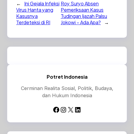
←
Ini Gejala Infeksi
Roy Suryo Absen
Virus Hanta yang
Pemeriksaan Kasus
Kasusnya
Tudingan Ijazah Palsu
Terdeteksi di RI
Jokowi – Ada Apa?
→
Potret Indonesia
Cerminan Realita Sosial, Politik, Budaya,
dan Hukum Indonesia
Facebook
Instagram
X
LinkedIn