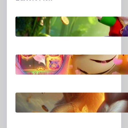
MajalahPotretIndones
ia: Menghidupkan
Cerita Lewat Lensa
dan Perspektif Baru di
Era Digital
MajalahPotretIndones
ia dan Cara Baru
Merekam Cerita dari
Sudut Kehidupan
Sehari-hari
Transformasi Media
Visual di Era Digital:
Bagaimana Fotografi
dan Cerita Visual