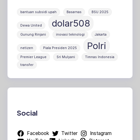
bantuan subsidi upah
Basarnas
BSU 2025
dolar508
Dewa United
Gunung Rinjani
inovasi teknologi
Jakarta
Polri
netizen
Piala Presiden 2025
Premier League
Sri Mulyani
Timnas Indonesia
transfer
Social
Facebook
Twitter
Instagram