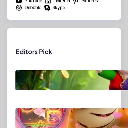
YouTube
LinkedIn
Pinterest
Dribbble
Skype
Editors Pick
MajalahPotretIndones
ia: Menghidupkan
Cerita Lewat Lensa
dan Perspektif Baru di
Era Digital
MajalahPotretIndones
ia dan Cara Baru