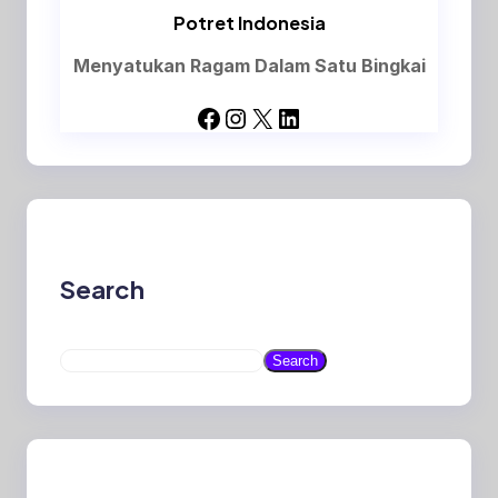
Potret Indonesia
Menyatukan Ragam Dalam Satu Bingkai
Facebook
Instagram
X
LinkedIn
Search
S
Search
e
a
r
c
h