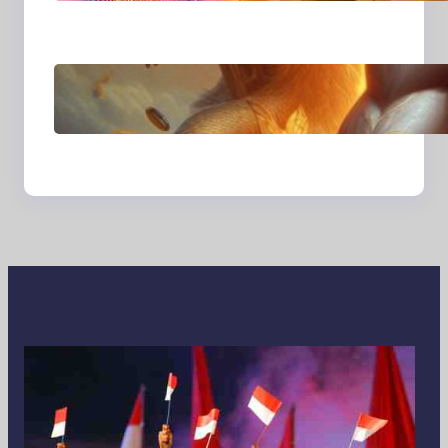
Merekam Cerita dari
Sudut Kehidupan
Sehari-hari
Transformasi Media
Visual di Era Digital:
Bagaimana Fotografi
dan Cerita Visual
Membentuk Cara Kita
Melihat Dunia