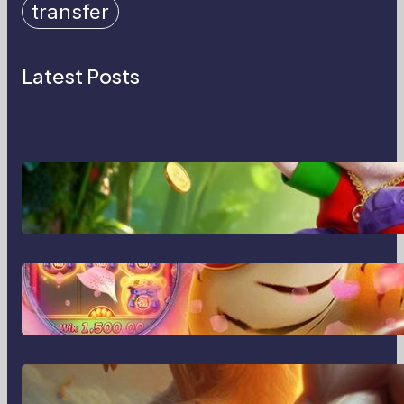
transfer
Latest Posts
MajalahPotretIndonesia:
Menghidupkan Cerita Lewat Lensa
dan Perspektif Baru di Era Digital
MajalahPotretIndonesia dan Cara
Baru Merekam Cerita dari Sudut
Kehidupan Sehari-hari
Transformasi Media Visual di Era