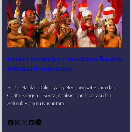
ᴘᴏᴛʀᴇᴛ ɪɴᴅᴏɴᴇꜱɪᴀ – ᴘᴇʀɪꜱᴛɪᴡᴀ & ᴋɪꜱᴀʜ
ɪɴꜱᴘɪʀᴀᴛɪꜰ ɴᴜꜱᴀɴᴛᴀʀᴀ
Portal Majalah Online yang Mengangkat Suara dan
Cerita Bangsa – Berita, Analisis, dan Inspirasi dari
Seluruh Penjuru Nusantara.
Facebook
Instagram
X
LinkedIn
Last.fm